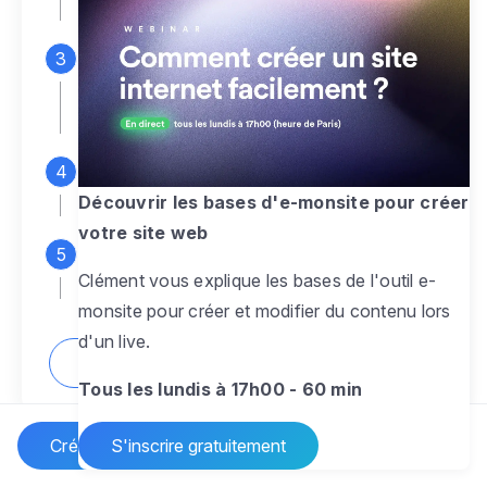
espace d'administration
Personnalisez entièrement le
design
pour créer un site web sur-mesure,
à votre image
Ajoutez des pages
sans limite pour
présenter votre activité, votre passion
Découvrir les bases d'e-monsite pour créer
votre site web
Profitez des fonctionnalités et outils
Clément vous explique les bases de l'outil e-
pour rendre votre site dynamique
monsite pour créer et modifier du contenu lors
d'un live.
Comment créer un site internet ?
Tous les lundis à 17h00 - 60 min
Créer un site Internet
S'inscrire gratuitement
Vos questions sur la création de site