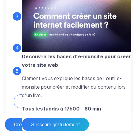
espace d'administration
Personnalisez entièrement le
design
pour créer un site web sur-mesure,
à votre image
Ajoutez des pages
sans limite pour
présenter votre activité, votre passion
Découvrir les bases d'e-monsite pour créer
votre site web
Profitez des fonctionnalités et outils
Clément vous explique les bases de l'outil e-
pour rendre votre site dynamique
monsite pour créer et modifier du contenu lors
d'un live.
Comment créer un site internet ?
Tous les lundis à 17h00 - 60 min
Créer un site Internet
S'inscrire gratuitement
Vos questions sur la création de site