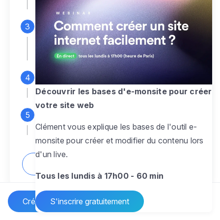
espace d'administration
Personnalisez entièrement le
design
pour créer un site web sur-mesure,
à votre image
Ajoutez des pages
sans limite pour
présenter votre activité, votre passion
Découvrir les bases d'e-monsite pour créer
votre site web
Profitez des fonctionnalités et outils
Clément vous explique les bases de l'outil e-
pour rendre votre site dynamique
monsite pour créer et modifier du contenu lors
d'un live.
Comment créer un site internet ?
Tous les lundis à 17h00 - 60 min
Créer un site Internet
S'inscrire gratuitement
Vos questions sur la création de site