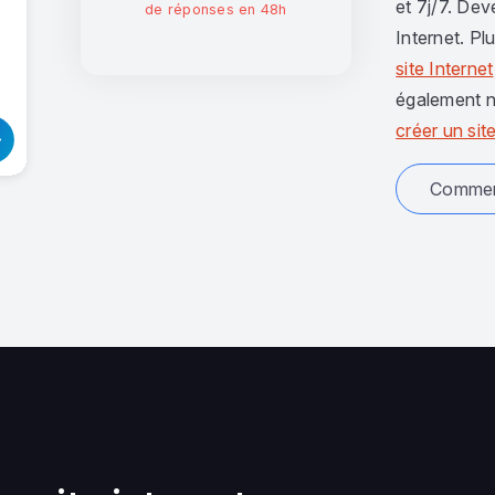
et 7j/7. Dev
de réponses en 48h
Internet. Pl
site Internet
également n
créer un site
Comment