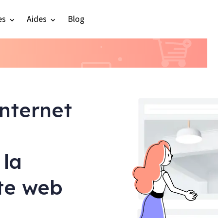
es
Aides
Blog
internet
 la
ite web