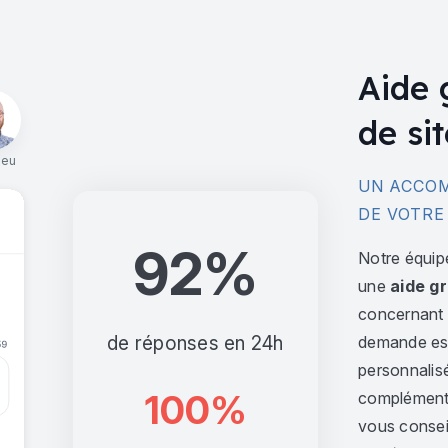
Aide 
de sit
ieu
UN ACCOM
DE VOTRE
92%
Notre équip
une
aide gr
concernant l
de réponses en 24h
demande est 
personnalis
100%
complément,
vous consei