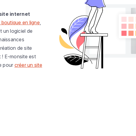
site internet
 boutique en ligne
,
t un logiciel de
nnaissances
réation de site
t ! E-monsite est
e pour
créer un site