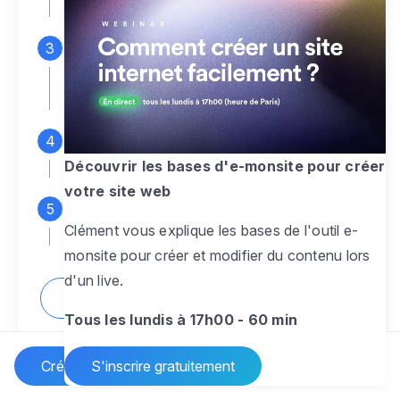
espace d'administration
Personnalisez entièrement le
design
pour créer un site web sur-mesure,
à votre image
Ajoutez des pages
sans limite pour
présenter votre activité, votre passion
Découvrir les bases d'e-monsite pour créer
votre site web
Profitez des fonctionnalités et outils
Clément vous explique les bases de l'outil e-
pour rendre votre site dynamique
monsite pour créer et modifier du contenu lors
d'un live.
Comment créer un site internet ?
Tous les lundis à 17h00 - 60 min
Créer un site Internet
S'inscrire gratuitement
Vos questions sur la création de site