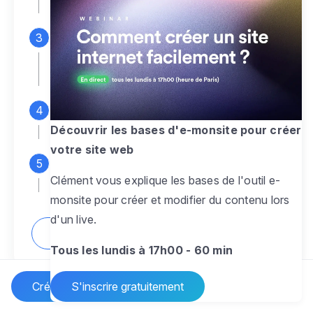
espace d'administration
Personnalisez entièrement le
design
pour créer un site web sur-mesure,
à votre image
Ajoutez des pages
sans limite pour
présenter votre activité, votre passion
Découvrir les bases d'e-monsite pour créer
votre site web
Profitez des fonctionnalités et outils
Clément vous explique les bases de l'outil e-
pour rendre votre site dynamique
monsite pour créer et modifier du contenu lors
d'un live.
Comment créer un site internet ?
Tous les lundis à 17h00 - 60 min
Créer un site Internet
S'inscrire gratuitement
Vos questions sur la création de site