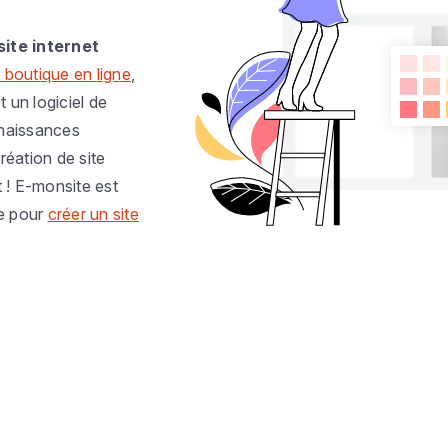
site internet
 boutique en ligne
,
t un logiciel de
nnaissances
réation de site
t ! E-monsite est
e pour
créer un site