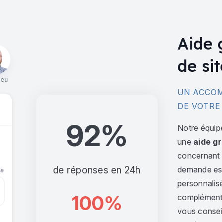
Aide 
de sit
ieu
UN ACCOM
DE VOTRE
92%
Notre équip
une
aide gr
concernant l
de réponses en 24h
demande est 
personnalis
100%
complément,
vous consei