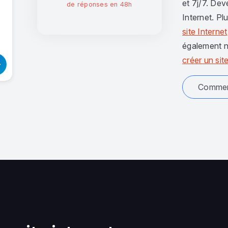
et 7j/7. Dev
de réponses en 48h
Internet. Pl
site Internet
également n
créer un site
Comment