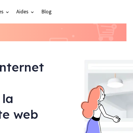
es
Aides
Blog
internet
 la
ite web