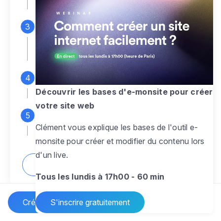
espace d'administration
Personnalisez entièrement le
design
pour créer un site web sur-mesure,
à votre image
Ajoutez des pages
sans limite pour
présenter votre activité, votre passion
Découvrir les bases d'e-monsite pour créer
votre site web
Profitez des fonctionnalités et outils
Clément vous explique les bases de l'outil e-
pour rendre votre site dynamique
monsite pour créer et modifier du contenu lors
d'un live.
Comment créer un site internet ?
Tous les lundis à 17h00 - 60 min
Créer un site Internet
S'inscrire gratuitement
Vos questions sur la création de site