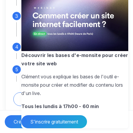
espace d'administration
Personnalisez entièrement le
design
pour créer un site web sur-mesure,
à votre image
Ajoutez des pages
sans limite pour
présenter votre activité, votre passion
Découvrir les bases d'e-monsite pour créer
votre site web
Profitez des fonctionnalités et outils
Clément vous explique les bases de l'outil e-
pour rendre votre site dynamique
monsite pour créer et modifier du contenu lors
d'un live.
Comment créer un site internet ?
Tous les lundis à 17h00 - 60 min
Créer un site Internet
S'inscrire gratuitement
Vos questions sur la création de site