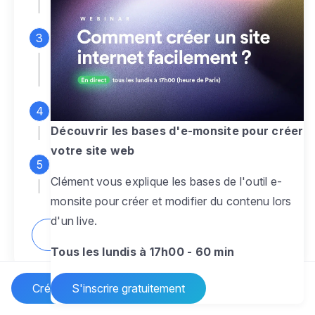
espace d'administration
Personnalisez entièrement le
design
pour créer un site web sur-mesure,
à votre image
Ajoutez des pages
sans limite pour
présenter votre activité, votre passion
Découvrir les bases d'e-monsite pour créer
votre site web
Profitez des fonctionnalités et outils
Clément vous explique les bases de l'outil e-
pour rendre votre site dynamique
monsite pour créer et modifier du contenu lors
d'un live.
Comment créer un site internet ?
Tous les lundis à 17h00 - 60 min
Créer un site Internet
S'inscrire gratuitement
Vos questions sur la création de site