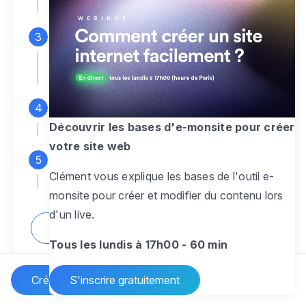
espace d'administration
Personnalisez entièrement le
design
pour créer un site web sur-mesure,
à votre image
Ajoutez des pages
sans limite pour
présenter votre activité, votre passion
Découvrir les bases d'e-monsite pour créer
votre site web
Profitez des fonctionnalités et outils
Clément vous explique les bases de l'outil e-
pour rendre votre site dynamique
monsite pour créer et modifier du contenu lors
d'un live.
Comment créer un site internet ?
Tous les lundis à 17h00 - 60 min
Créer un site Internet
S'inscrire gratuitement
Vos questions sur la création de site