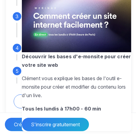
espace d'administration
Personnalisez entièrement le
design
pour créer un site web sur-mesure,
à votre image
Ajoutez des pages
sans limite pour
présenter votre activité, votre passion
Découvrir les bases d'e-monsite pour créer
votre site web
Profitez des fonctionnalités et outils
Clément vous explique les bases de l'outil e-
pour rendre votre site dynamique
monsite pour créer et modifier du contenu lors
d'un live.
Comment créer un site internet ?
Tous les lundis à 17h00 - 60 min
Créer un site Internet
S'inscrire gratuitement
Vos questions sur la création de site