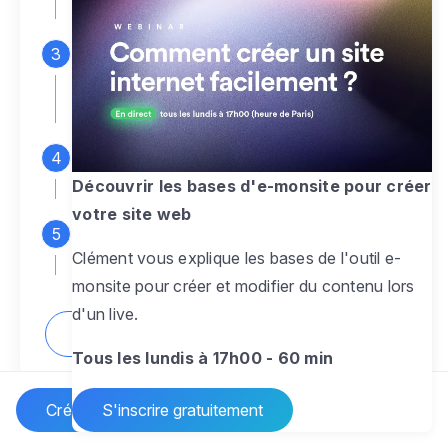
espace d'administration
Personnalisez entièrement le
design
pour créer un site web sur-mesure,
à votre image
Ajoutez des pages
sans limite pour
présenter votre activité, votre passion
Découvrir les bases d'e-monsite pour créer
votre site web
Profitez des fonctionnalités et outils
Clément vous explique les bases de l'outil e-
pour rendre votre site dynamique
monsite pour créer et modifier du contenu lors
d'un live.
Comment créer un site internet ?
Tous les lundis à 17h00 - 60 min
Créer un site Internet
S'inscrire gratuitement
Vos questions sur la création de site