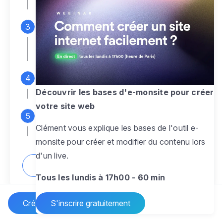
espace d'administration
Personnalisez entièrement le
design
pour créer un site web sur-mesure,
à votre image
Ajoutez des pages
sans limite pour
présenter votre activité, votre passion
Découvrir les bases d'e-monsite pour créer
votre site web
Profitez des fonctionnalités et outils
Clément vous explique les bases de l'outil e-
pour rendre votre site dynamique
monsite pour créer et modifier du contenu lors
d'un live.
Comment créer un site internet ?
Tous les lundis à 17h00 - 60 min
Créer un site Internet
S'inscrire gratuitement
Vos questions sur la création de site