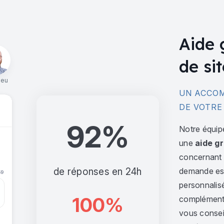
Aide 
de sit
ieu
UN ACCOM
DE VOTRE
92%
Notre équip
une
aide gr
concernant l
de réponses en 24h
demande est 
personnalis
100%
complément,
vous consei