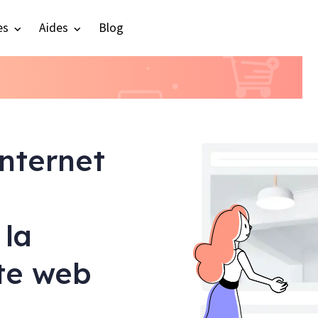
es
Aides
Blog
internet
 la
ite web