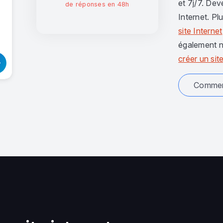
et 7j/7. Dev
de réponses en 48h
Internet. Pl
site Internet
également n
créer un site
Comment