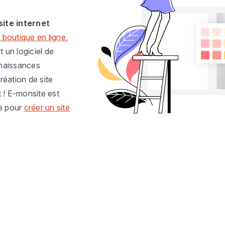
site internet
 boutique en ligne
,
t un logiciel de
nnaissances
réation de site
t ! E-monsite est
e pour
créer un site