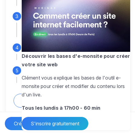
espace d'administration
Personnalisez entièrement le
design
pour créer un site web sur-mesure,
à votre image
Ajoutez des pages
sans limite pour
présenter votre activité, votre passion
Découvrir les bases d'e-monsite pour créer
votre site web
Profitez des fonctionnalités et outils
Clément vous explique les bases de l'outil e-
pour rendre votre site dynamique
monsite pour créer et modifier du contenu lors
d'un live.
Comment créer un site internet ?
Tous les lundis à 17h00 - 60 min
Créer un site Internet
S'inscrire gratuitement
Vos questions sur la création de site