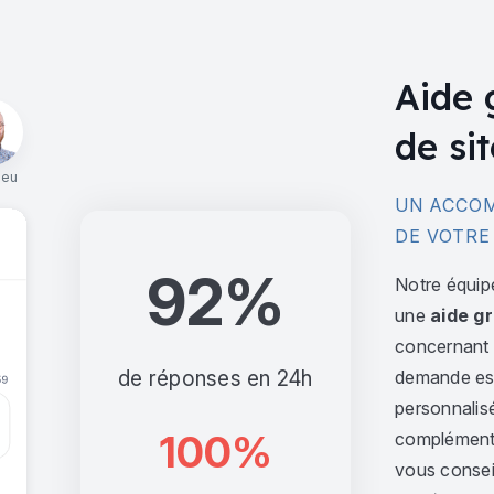
Aide 
de sit
ieu
UN ACCOM
DE VOTRE
92%
Notre équip
une
aide gr
concernant l
de réponses en 24h
demande est 
personnalis
100%
complément,
vous consei