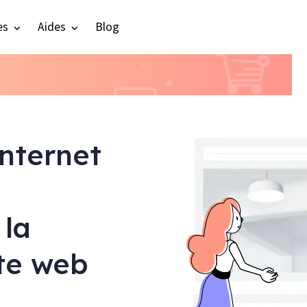
es
Aides
Blog
internet
 la
ite web