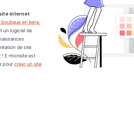
site internet
 boutique en ligne
,
t un logiciel de
nnaissances
réation de site
t ! E-monsite est
e pour
créer un site