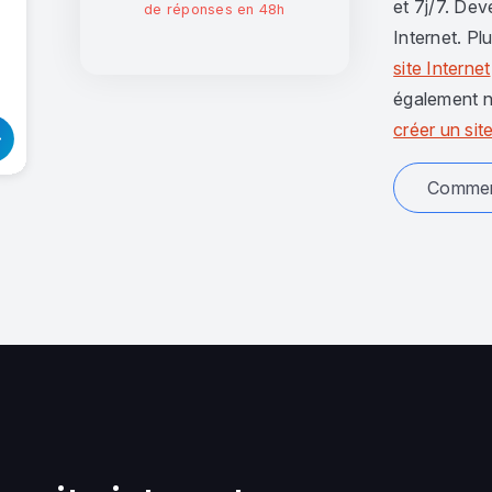
et 7j/7. Dev
de réponses en 48h
Internet. Pl
site Internet
également n
créer un site
Comment