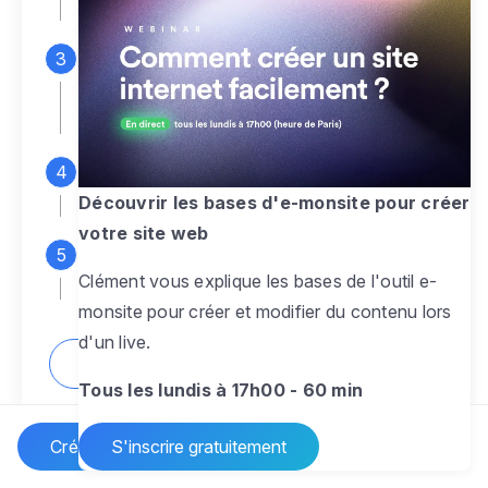
espace d'administration
Personnalisez entièrement le
design
pour créer un site web sur-mesure,
à votre image
Ajoutez des pages
sans limite pour
présenter votre activité, votre passion
Découvrir les bases d'e-monsite pour créer
votre site web
Profitez des fonctionnalités et outils
Clément vous explique les bases de l'outil e-
pour rendre votre site dynamique
monsite pour créer et modifier du contenu lors
d'un live.
Comment créer un site internet ?
Tous les lundis à 17h00 - 60 min
Créer un site Internet
S'inscrire gratuitement
Vos questions sur la création de site