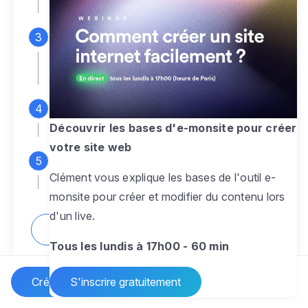
espace d'administration
Personnalisez entièrement le
design
pour créer un site web sur-mesure,
à votre image
Ajoutez des pages
sans limite pour
présenter votre activité, votre passion
Découvrir les bases d'e-monsite pour créer
votre site web
Profitez des fonctionnalités et outils
Clément vous explique les bases de l'outil e-
pour rendre votre site dynamique
monsite pour créer et modifier du contenu lors
d'un live.
Comment créer un site internet ?
Tous les lundis à 17h00 - 60 min
Créer un site Internet
S'inscrire gratuitement
Vos questions sur la création de site