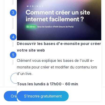
espace d'administration
Personnalisez entièrement le
design
pour créer un site web sur-mesure,
à votre image
Ajoutez des pages
sans limite pour
présenter votre activité, votre passion
Découvrir les bases d'e-monsite pour créer
votre site web
Profitez des fonctionnalités et outils
Clément vous explique les bases de l'outil e-
pour rendre votre site dynamique
monsite pour créer et modifier du contenu lors
d'un live.
Comment créer un site internet ?
Tous les lundis à 17h00 - 60 min
Créer un site Internet
S'inscrire gratuitement
Vos questions sur la création de site