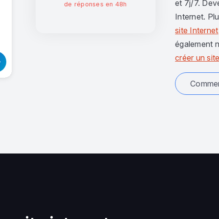
et 7j/7. Dev
de réponses en 48h
Internet. Pl
site Internet
également n
créer un site
Comment