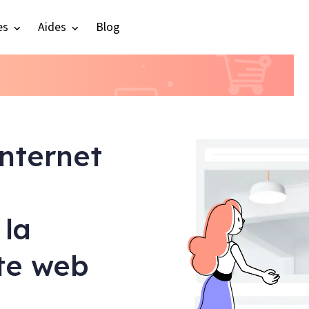
es
Aides
Blog
internet
 la
ite web