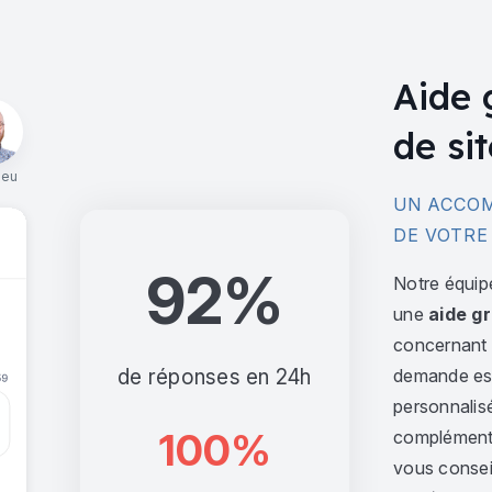
Aide 
de sit
ieu
UN ACCOM
DE VOTRE
92%
Notre équip
une
aide gr
concernant l
de réponses en 24h
demande est 
personnalis
100%
complément,
vous consei