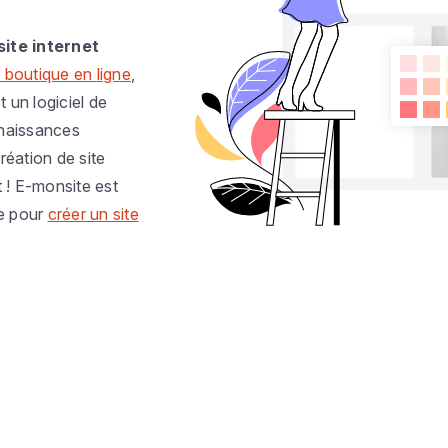
site internet
 boutique en ligne
,
t un logiciel de
nnaissances
réation de site
t ! E-monsite est
e pour
créer un site