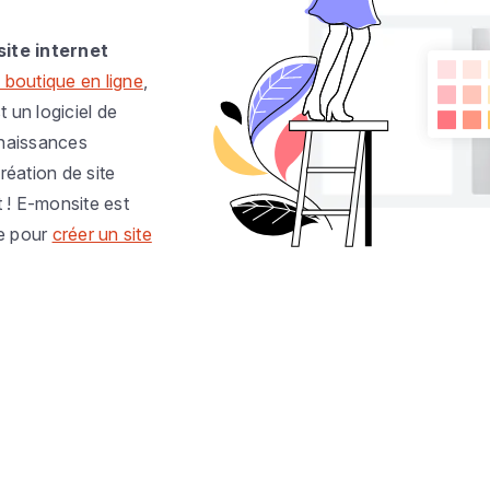
site internet
 boutique en ligne
,
t un logiciel de
nnaissances
réation de site
t ! E-monsite est
e pour
créer un site