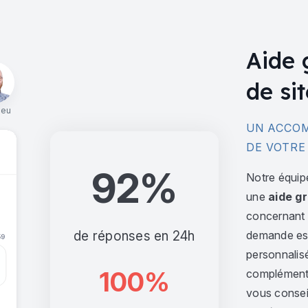
Aide 
de sit
ieu
UN ACCOM
DE VOTRE
92%
Notre équip
une
aide gr
concernant l
de réponses en 24h
demande est 
personnalis
100%
complément,
vous consei