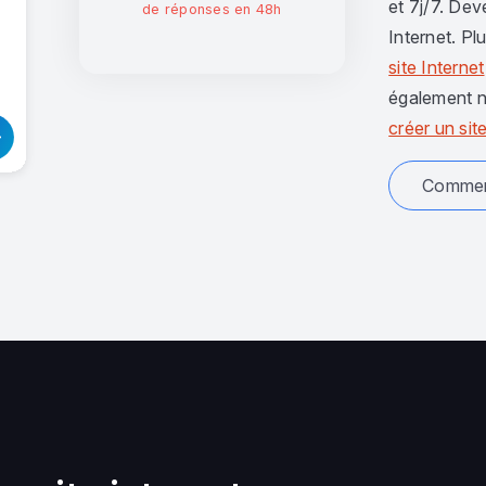
et 7j/7. Dev
de réponses en 48h
Internet. Pl
site Internet
également n
créer un site
Comment