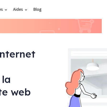
es
Aides
Blog
internet
 la
ite web