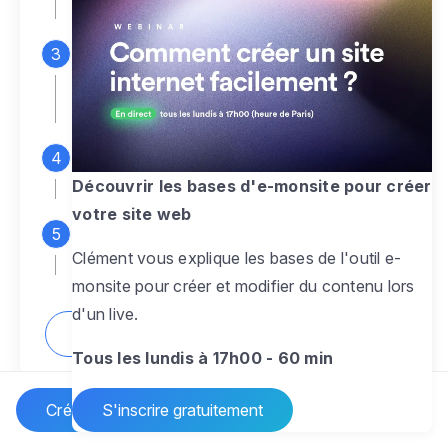
espace d'administration
Personnalisez entièrement le
design
pour créer un site web sur-mesure,
à votre image
Ajoutez des pages
sans limite pour
présenter votre activité, votre passion
Découvrir les bases d'e-monsite pour créer
votre site web
Profitez des fonctionnalités et outils
Clément vous explique les bases de l'outil e-
pour rendre votre site dynamique
monsite pour créer et modifier du contenu lors
d'un live.
Comment créer un site internet ?
Tous les lundis à 17h00 - 60 min
Créer un site Internet
S'inscrire gratuitement
Vos questions sur la création de site