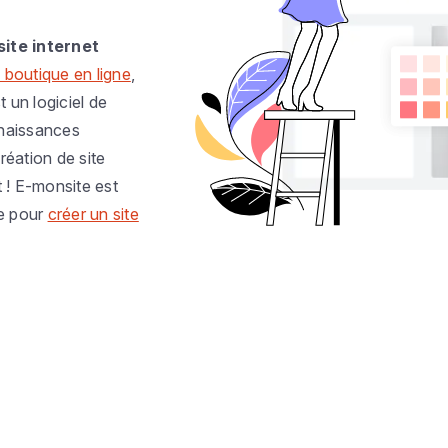
site internet
 boutique en ligne
,
t un logiciel de
nnaissances
réation de site
t ! E-monsite est
e pour
créer un site