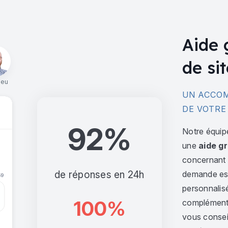
Aide 
de sit
ieu
UN ACCOM
DE VOTRE
92%
Notre équip
une
aide gr
concernant l
de réponses en 24h
demande est 
personnalis
100%
complément,
vous consei