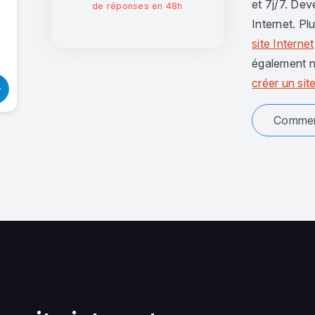
et 7j/7. Dev
de réponses en 48h
Internet. Pl
site Internet
également n
créer un site
Comment