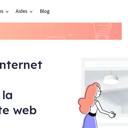
es
Aides
Blog
internet
 la
ite web