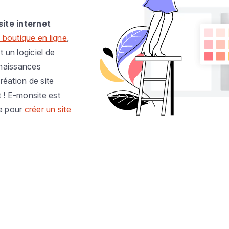
site internet
 boutique en ligne
,
t un logiciel de
nnaissances
réation de site
t ! E-monsite est
e pour
créer un site