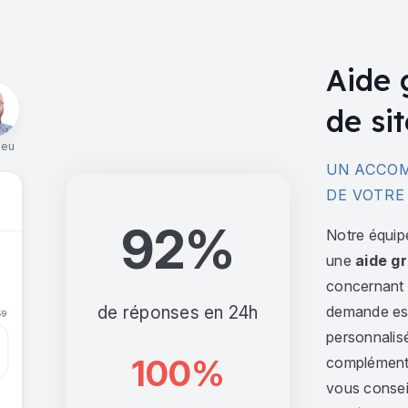
Aide 
de sit
ieu
UN ACCOM
DE VOTRE
92%
Notre équip
une
aide gr
concernant l
de réponses en 24h
demande est 
personnalis
100%
complément,
vous consei