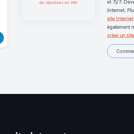
et 7j/7. Dev
de réponses en 48h
Internet. Pl
site Internet
également n
créer un site
Comment