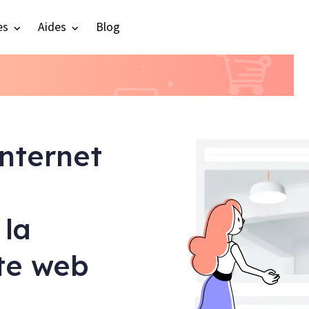
es
Aides
Blog
internet
 la
ite web