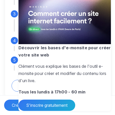
espace d'administration
Personnalisez entièrement le
design
pour créer un site web sur-mesure,
à votre image
Ajoutez des pages
sans limite pour
présenter votre activité, votre passion
Découvrir les bases d'e-monsite pour créer
votre site web
Profitez des fonctionnalités et outils
Clément vous explique les bases de l'outil e-
pour rendre votre site dynamique
monsite pour créer et modifier du contenu lors
d'un live.
Comment créer un site internet ?
Tous les lundis à 17h00 - 60 min
Créer un site Internet
S'inscrire gratuitement
Vos questions sur la création de site