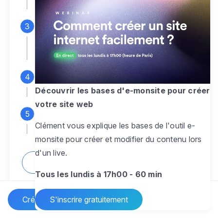
espace d'administration
Personnalisez entièrement le
design
pour créer un site web sur-mesure,
à votre image
Ajoutez des pages
sans limite pour
présenter votre activité, votre passion
Découvrir les bases d'e-monsite pour créer
votre site web
Profitez des fonctionnalités et outils
Clément vous explique les bases de l'outil e-
pour rendre votre site dynamique
monsite pour créer et modifier du contenu lors
d'un live.
Comment créer un site internet ?
Tous les lundis à 17h00 - 60 min
Créer un site Internet
S'inscrire gratuitement
Vos questions sur la création de site