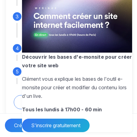
espace d'administration
Personnalisez entièrement le
design
pour créer un site web sur-mesure,
à votre image
Ajoutez des pages
sans limite pour
présenter votre activité, votre passion
Découvrir les bases d'e-monsite pour créer
votre site web
Profitez des fonctionnalités et outils
Clément vous explique les bases de l'outil e-
pour rendre votre site dynamique
monsite pour créer et modifier du contenu lors
d'un live.
Comment créer un site internet ?
Tous les lundis à 17h00 - 60 min
Créer un site Internet
S'inscrire gratuitement
Vos questions sur la création de site