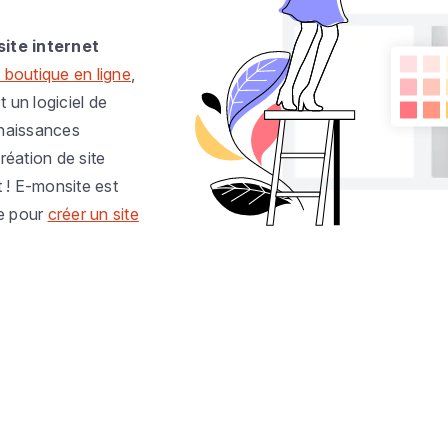
site internet
 boutique en ligne
,
t un logiciel de
nnaissances
réation de site
t ! E-monsite est
e pour
créer un site