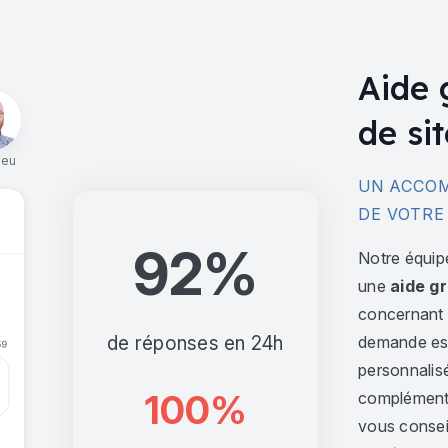
Aide 
de sit
ieu
UN ACCOM
DE VOTRE
92%
Notre équip
une
aide gr
concernant l
de réponses en 24h
demande est 
personnalis
100%
complément,
vous consei