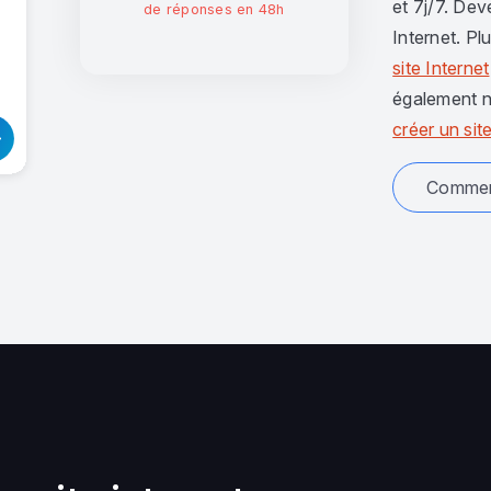
et 7j/7. Dev
de réponses en 48h
Internet. Pl
site Internet
également n
créer un site
Comment