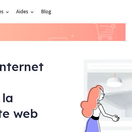
es
Aides
Blog
internet
 la
ite web