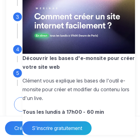
espace d'administration
Personnalisez entièrement le
design
pour créer un site web sur-mesure,
à votre image
Ajoutez des pages
sans limite pour
présenter votre activité, votre passion
Découvrir les bases d'e-monsite pour créer
votre site web
Profitez des fonctionnalités et outils
Clément vous explique les bases de l'outil e-
pour rendre votre site dynamique
monsite pour créer et modifier du contenu lors
d'un live.
Comment créer un site internet ?
Tous les lundis à 17h00 - 60 min
Créer un site Internet
S'inscrire gratuitement
Vos questions sur la création de site