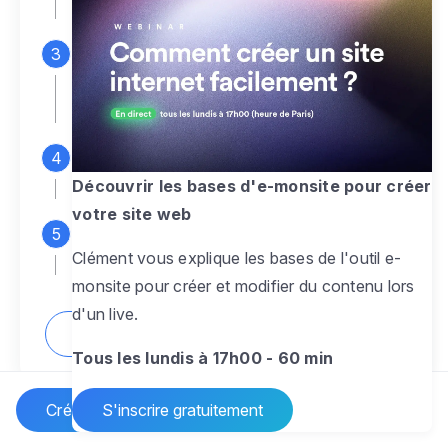
espace d'administration
Personnalisez entièrement le
design
pour créer un site web sur-mesure,
à votre image
Ajoutez des pages
sans limite pour
présenter votre activité, votre passion
Découvrir les bases d'e-monsite pour créer
votre site web
Profitez des fonctionnalités et outils
Clément vous explique les bases de l'outil e-
pour rendre votre site dynamique
monsite pour créer et modifier du contenu lors
d'un live.
Comment créer un site internet ?
Tous les lundis à 17h00 - 60 min
Créer un site Internet
S'inscrire gratuitement
Vos questions sur la création de site