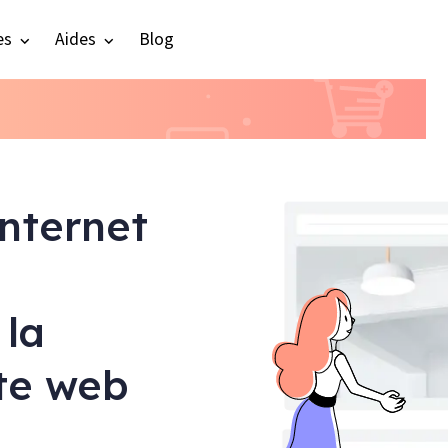
es
Aides
Blog
internet
 la
ite web