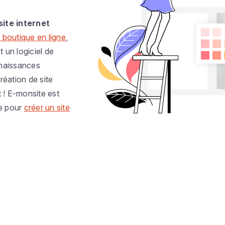
site internet
 boutique en ligne
,
t un logiciel de
nnaissances
réation de site
t ! E-monsite est
e pour
créer un site