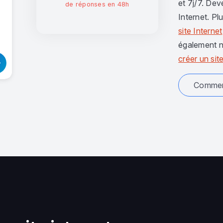
et 7j/7. Dev
de réponses en 48h
Internet. Pl
site Internet
également n
créer un site
Comment