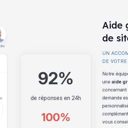
Aide 
de sit
ieu
UN ACCOM
DE VOTRE
92%
Notre équip
une
aide gr
concernant l
de réponses en 24h
demande est 
personnalis
100%
complément,
vous consei