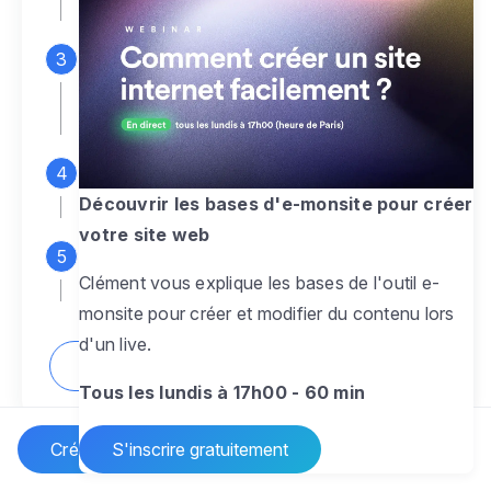
espace d'administration
Personnalisez entièrement le
design
pour créer un site web sur-mesure,
à votre image
Ajoutez des pages
sans limite pour
présenter votre activité, votre passion
Découvrir les bases d'e-monsite pour créer
votre site web
Profitez des fonctionnalités et outils
Clément vous explique les bases de l'outil e-
pour rendre votre site dynamique
monsite pour créer et modifier du contenu lors
d'un live.
Comment créer un site internet ?
Tous les lundis à 17h00 - 60 min
Créer un site Internet
S'inscrire gratuitement
Vos questions sur la création de site