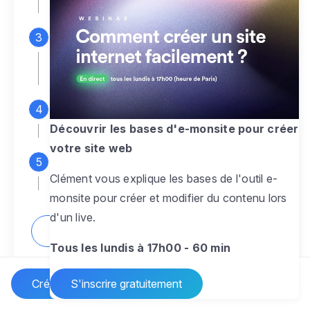
espace d'administration
Personnalisez entièrement le
design
pour créer un site web sur-mesure,
à votre image
Ajoutez des pages
sans limite pour
présenter votre activité, votre passion
Découvrir les bases d'e-monsite pour créer
votre site web
Profitez des fonctionnalités et outils
Clément vous explique les bases de l'outil e-
pour rendre votre site dynamique
monsite pour créer et modifier du contenu lors
d'un live.
Comment créer un site internet ?
Tous les lundis à 17h00 - 60 min
Créer un site Internet
S'inscrire gratuitement
Vos questions sur la création de site