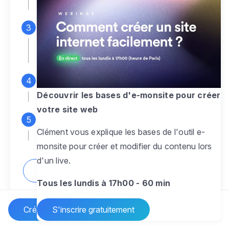
espace d'administration
Personnalisez entièrement le
design
pour créer un site web sur-mesure,
à votre image
Ajoutez des pages
sans limite pour
présenter votre activité, votre passion
Découvrir les bases d'e-monsite pour créer
votre site web
Profitez des fonctionnalités et outils
Clément vous explique les bases de l'outil e-
pour rendre votre site dynamique
monsite pour créer et modifier du contenu lors
d'un live.
Comment créer un site internet ?
Tous les lundis à 17h00 - 60 min
Créer un site Internet
S'inscrire gratuitement
Vos questions sur la création de site