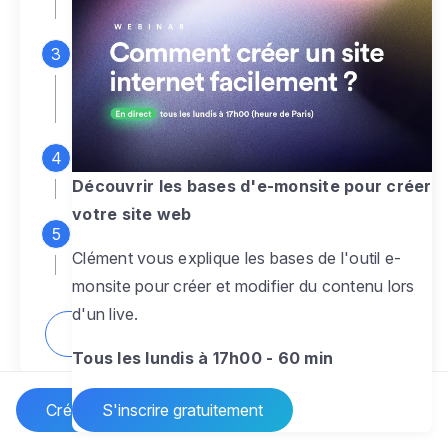
espace d'administration
Personnalisez entièrement le
design
pour créer un site web sur-mesure,
à votre image
Ajoutez des pages
sans limite pour
présenter votre activité, votre passion
Découvrir les bases d'e-monsite pour créer
votre site web
Profitez des fonctionnalités et outils
Clément vous explique les bases de l'outil e-
pour rendre votre site dynamique
monsite pour créer et modifier du contenu lors
d'un live.
Comment créer un site internet ?
Tous les lundis à 17h00 - 60 min
Créer un site Internet
S'inscrire gratuitement
Vos questions sur la création de site