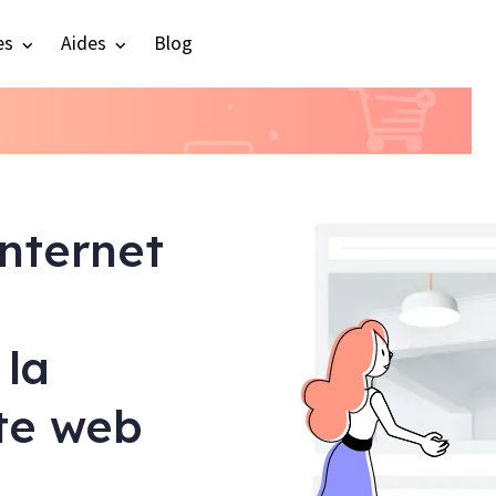
es
Aides
Blog
internet
 la
ite web