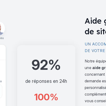
Aide 
de sit
ieu
UN ACCOM
DE VOTRE
92%
Notre équip
une
aide gr
concernant l
de réponses en 24h
demande est 
personnalis
100%
complément,
vous consei