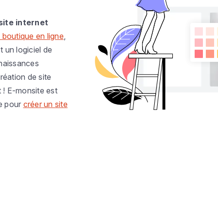
site internet
 boutique en ligne
,
t un logiciel de
nnaissances
réation de site
t ! E-monsite est
e pour
créer un site