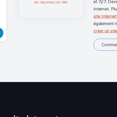
et 7j/7. Dev
de réponses en 48h
Internet. Pl
site Internet
également n
créer un site
Comment