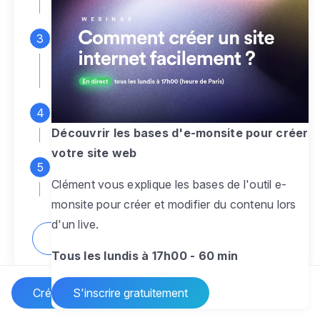
espace d'administration
Personnalisez entièrement le
design
pour créer un site web sur-mesure,
à votre image
Ajoutez des pages
sans limite pour
présenter votre activité, votre passion
Découvrir les bases d'e-monsite pour créer
votre site web
Profitez des fonctionnalités et outils
Clément vous explique les bases de l'outil e-
pour rendre votre site dynamique
monsite pour créer et modifier du contenu lors
d'un live.
Comment créer un site internet ?
Tous les lundis à 17h00 - 60 min
Créer un site Internet
S'inscrire gratuitement
Vos questions sur la création de site