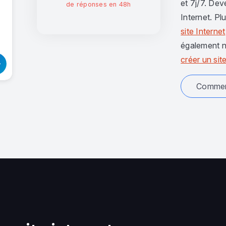
et 7j/7. Dev
de réponses en 48h
Internet. Pl
site Internet
également n
créer un site
Comment