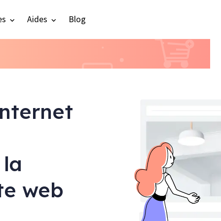
es
Aides
Blog
internet
 la
ite web