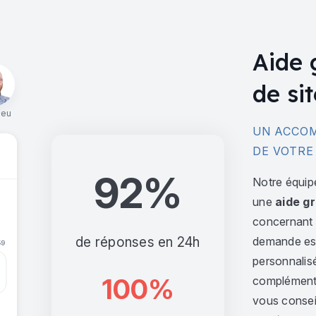
Aide 
de sit
ieu
UN ACCOM
DE VOTRE
92%
Notre équip
une
aide gr
concernant l
de réponses en 24h
demande est 
personnalis
100%
complément,
vous consei