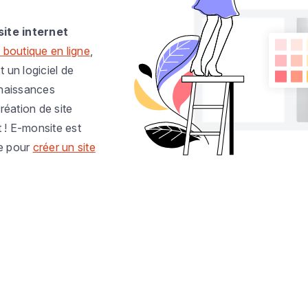
site internet
 boutique en ligne
,
t un logiciel de
nnaissances
réation de site
t ! E-monsite est
e pour
créer un site