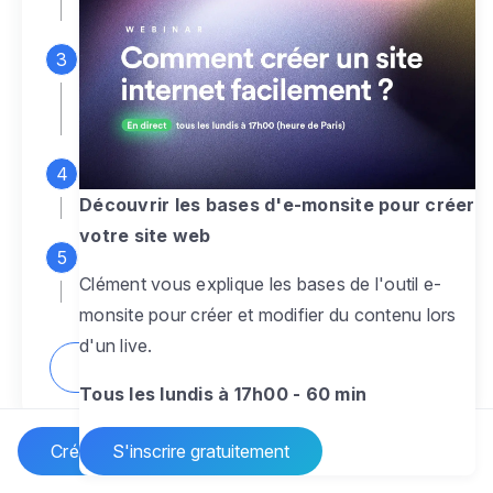
espace d'administration
Personnalisez entièrement le
design
pour créer un site web sur-mesure,
à votre image
Ajoutez des pages
sans limite pour
présenter votre activité, votre passion
Découvrir les bases d'e-monsite pour créer
votre site web
Profitez des fonctionnalités et outils
Clément vous explique les bases de l'outil e-
pour rendre votre site dynamique
monsite pour créer et modifier du contenu lors
d'un live.
Comment créer un site internet ?
Tous les lundis à 17h00 - 60 min
Créer un site Internet
S'inscrire gratuitement
Vos questions sur la création de site