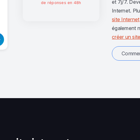
et 7j/7. Dev
de réponses en 48h
Internet. Pl
site Internet
également n
créer un site
Comment