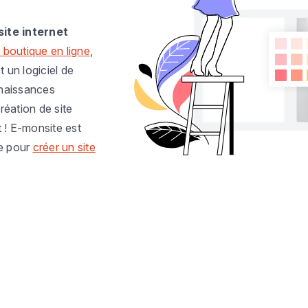
site internet
 boutique en ligne
,
t un logiciel de
nnaissances
réation de site
t ! E-monsite est
e pour
créer un site