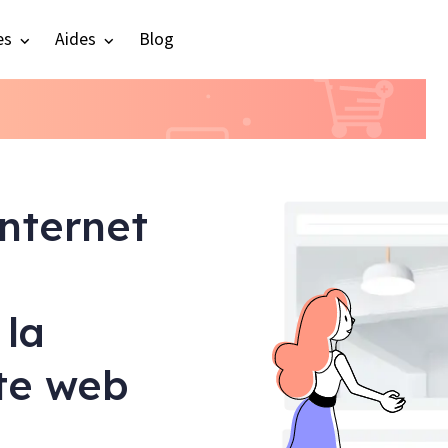
es
Aides
Blog
internet
 la
ite web