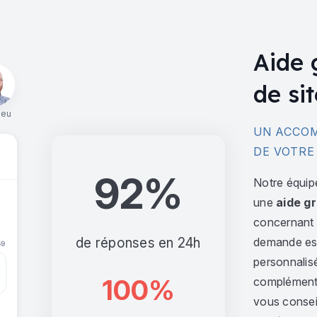
Aide 
de sit
ieu
UN ACCOM
DE VOTRE
92%
Notre équip
une
aide gr
concernant l
de réponses en 24h
demande est 
personnalis
100%
complément,
vous consei