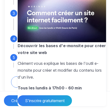
espace d'administration
Personnalisez entièrement le
design
pour créer un site web sur-mesure,
à votre image
Ajoutez des pages
sans limite pour
présenter votre activité, votre passion
Découvrir les bases d'e-monsite pour créer
votre site web
Profitez des fonctionnalités et outils
Clément vous explique les bases de l'outil e-
pour rendre votre site dynamique
monsite pour créer et modifier du contenu lors
d'un live.
Comment créer un site internet ?
Tous les lundis à 17h00 - 60 min
Créer un site Internet
S'inscrire gratuitement
Vos questions sur la création de site