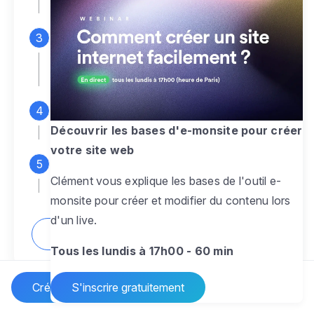
espace d'administration
Personnalisez entièrement le
design
pour créer un site web sur-mesure,
à votre image
Ajoutez des pages
sans limite pour
présenter votre activité, votre passion
Découvrir les bases d'e-monsite pour créer
votre site web
Profitez des fonctionnalités et outils
Clément vous explique les bases de l'outil e-
pour rendre votre site dynamique
monsite pour créer et modifier du contenu lors
d'un live.
Comment créer un site internet ?
Tous les lundis à 17h00 - 60 min
Créer un site Internet
S'inscrire gratuitement
Vos questions sur la création de site