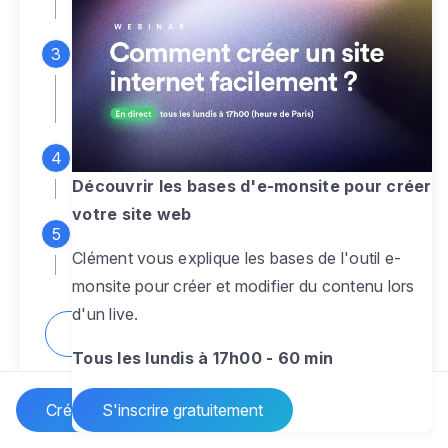
espace d'administration
Personnalisez entièrement le
design
pour créer un site web sur-mesure,
à votre image
Ajoutez des pages
sans limite pour
présenter votre activité, votre passion
Découvrir les bases d'e-monsite pour créer
votre site web
Profitez des fonctionnalités et outils
Clément vous explique les bases de l'outil e-
pour rendre votre site dynamique
monsite pour créer et modifier du contenu lors
d'un live.
Comment créer un site internet ?
Tous les lundis à 17h00 - 60 min
Créer un site Internet
S'inscrire gratuitement
Vos questions sur la création de site