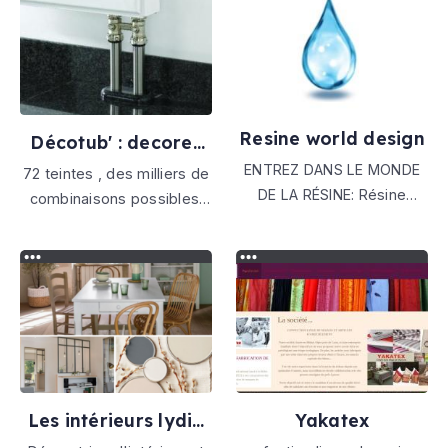
linge de table, etc...
plus grands fabricants
européens.
Resine world design
Décotub' : decorez
vos tubes d'interieur
ENTREZ DANS LE MONDE
72 teintes , des milliers de
DE LA RÉSINE: Résine
combinaisons possibles.
aspect béton ciré -
En Bois, en PVC, en Liege..
Minérasol - Résine de
pour habiller vos tubes de
coulée - Tapis de marbre -
radiateurs per ,
Relooking cuisine -
multicouche... pour
coordonner avec vos sols
parquets, carrelage...
montage facile sans
connaissance technique
Les intérieurs lydia
Yakatex
martin