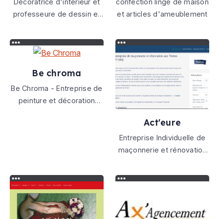
Décoratrice d'intérieur et
confection linge de maison
professeure de dessin et
et articles d'ameublement
de peinture en Sologne.
Be chroma
Be Chroma - Entreprise de
peinture et décoration
Nantes et sa région. Notre
Act'eure
expertise, le conseil, la
peinture, les revêtements
Entreprise Individuelle de
muraux ainsi que la chaux,
maçonnerie et rénovation
les badigeons de chaux et
Basée aux Baux Sainte
le béton ciré
Croix (27180)