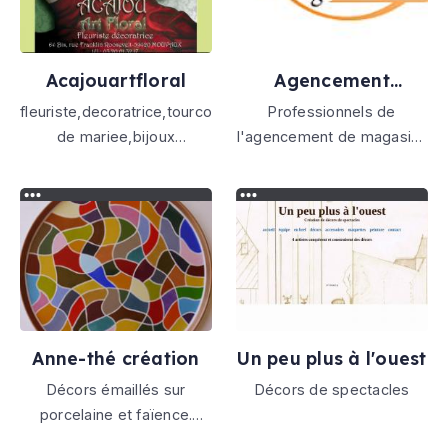
Acajouartfloral
Agencement
magasins tabac
fleuriste,decoratrice,tourcoing,nord,lille,mouvaux,roubaix,
Professionnels de
presse
de mariee,bijoux
l'agencement de magasins
floraux,tableaux
spécialisés, nous vous
floraux,livraison
accompagnons dans la
fleurs,interflora,artisan,decoration
modernisation de votre
tabac, presse, librairie,
papeterie, pharmacie.
Anne-thé création
Un peu plus à l'ouest
Décors émaillés sur
Décors de spectacles
porcelaine et faïence.
Céramique.