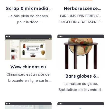
exclusif Valcucine
cuisine ouverte, suite
Scrap & mix media-
Herborescence
parentale
dame jeanne
creations
Je fais plein de choses
PARFUMS D'INTERIEUR -
pour la déco.
CREATIONS FAIT MAIN EN
Scrapbooking, mix Media
FRANCE. Cire de Soja -
et plus. Et je vends mes
Parfum de Grasse
créations à qui les aime...
Du moins j'essaye.
Www.chinons.eu
Chinons.eu est un site de
Bars globes &
brocante en ligne sur le
mappemondes
La maison du globe.
thème de la cuisine, vous y
Spécialiste de la vente de
trouverez des objets
globes en tout genre,
anciens et de la déco, de
installé en France depuis
la vaisselle, des livres, du
1996. Un choix unique des