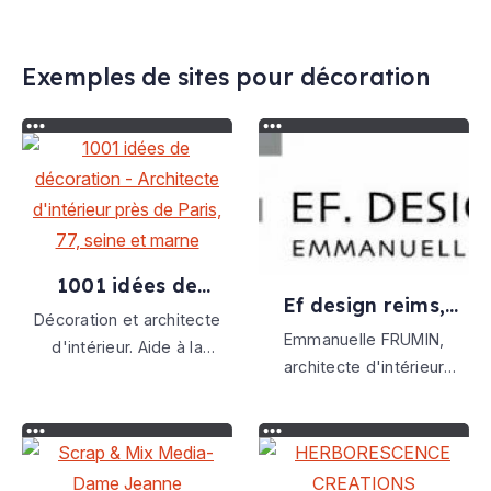
Exemples de sites pour décoration
1001 idées de
Ef design reims,
décoration -
Décoration et architecte
emmanuelle frumin,
architecte
Emmanuelle FRUMIN,
d'intérieur. Aide à la
valcucine,
d'intérieur près de
architecte d'intérieur
conception de vos
architecte
paris, 77, seine et
Conception et réalisation
d'intérieur reims
extérieurs: terrasses,
marne
de vos projets particuliers
jardin ainsi que vos
et professionnels Maitre
aménagements intérieurs:
d'oeuvre Distributeur
séjour, salle à manger,