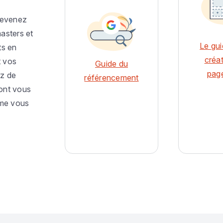
devenez
sters et
Le gui
ts en
créa
t vos
Guide du
pag
ez de
référencement
dont vous
mme vous