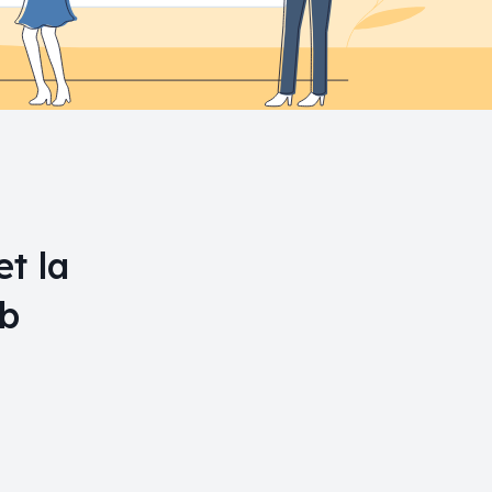
et la
eb