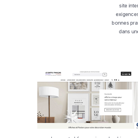
site int
exigences
bonnes prat
dans un