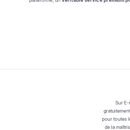
plateforme, un
véritable service premium po
Sur E-
gratuitement 
pour toutes 
de la maîtr