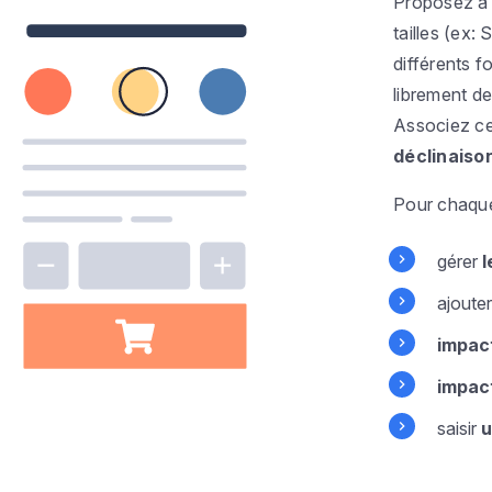
Proposez à v
tailles (ex: 
différents 
librement d
Associez ces
déclinaiso
Pour chaque 
gérer
l
ajoute
impact
impact
saisir
u