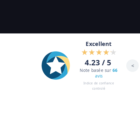
Excellent
4.23 / 5
<
Note basée sur
66
avis
Indice de confiance
controlé