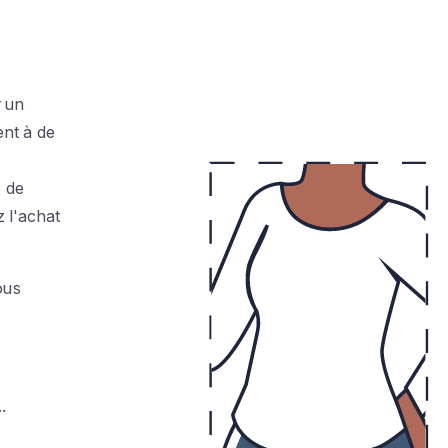
 un
ent à de
e de
z l'achat
L
O
V
ous
.