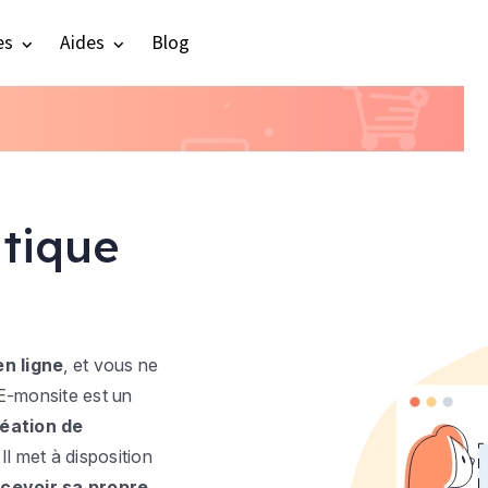
es
Aides
Blog
tique
n ligne
, et vous ne
E-monsite est un
réation de
 Il met à disposition
cevoir sa propre