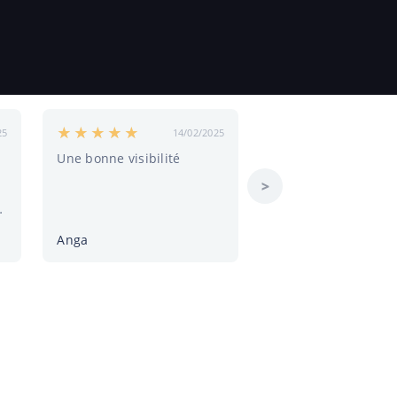
25
14/02/2025
11/02
Une bonne visibilité
tres bien
>
Anga
Menvoletoi