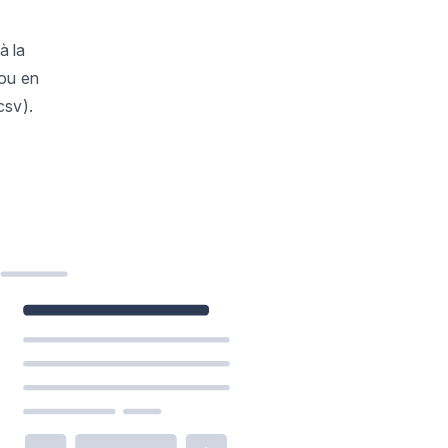
à la
ou en
csv).