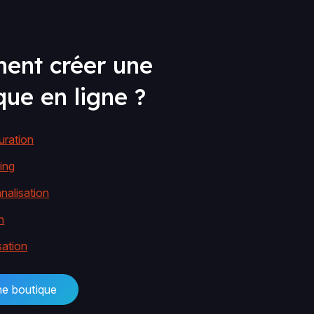
ent créer une
que en ligne ?
uration
ing
nalisation
n
sation
ne boutique