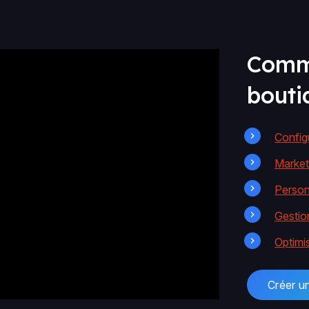
Comm
bouti
Config
Market
Person
Gestio
Optimi
Créer u