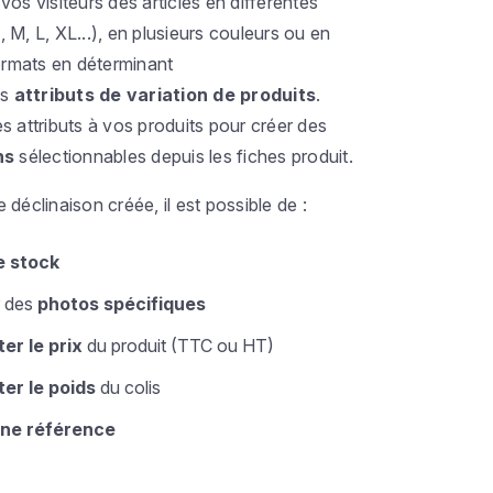
os visiteurs des articles en différentes
S, M, L, XL...), en plusieurs couleurs ou en
formats en déterminant
es
attributs de variation de produits
.
 attributs à vos produits pour créer des
ns
sélectionnables depuis les fiches produit.
déclinaison créée, il est possible de :
e stock
r des
photos spécifiques
er le prix
du produit (TTC ou HT)
er le poids
du colis
ne référence