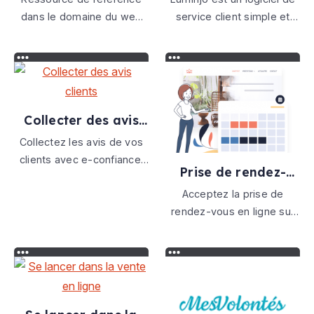
dans le domaine du web
service client simple et
design, de l'UX et de l'UI
intuitif qui vous permet
d'offrir le meilleur support
client que vous soyez seul
ou en équipe.
Collecter des avis
clients
Collectez les avis de vos
clients avec e-confiance.
Prise de rendez-
88 % des consommateurs
vous en ligne
Acceptez la prise de
consultent des avis avant
rendez-vous en ligne sur
un achat sur Internet. E-
votre site web avec le
confiance est un tiers de
système de rendez-vous
confiance entre vos
en ligne Madate.
activités commerciales et
vos clients.