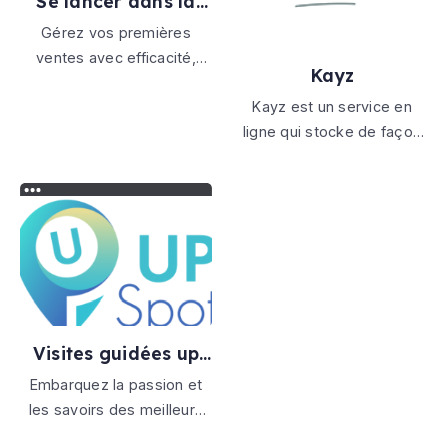
Se lancer dans la
vente en ligne
Gérez vos premières
ventes avec efficacité,
Kayz
optimisez vos expéditions,
Kayz est un service en
améliorer vos photos
ligne qui stocke de façon
produits et votre
sécurisée toutes les
productivité.
informations, personnelles
ou professionnelles, qui
doivent être transmises à
vos proches en cas
d'accident, d'incapacité,
de maladie ou de décès.
Visites guidées up
spot
Embarquez la passion et
les savoirs des meilleurs
guides conférenciers dans