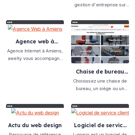
minutes du centre ville
gestion d'entreprise sur
d'Amiens, en Picardie,
internet gratuite, elle
Hauts-de-France.
permet de facturer en
ligne, de créer des devis,
de gérer vos contacts et
Agence web à
documents.
amiens
Agence Internet à Amiens,
awelty vous accompagne
dans vos projets de
Chaise de bureau
création de site web, de
professionnels
stratégie de
Choisissez une chaise de
référencement et de
bureau, un siège ou un
communication.
fauteuil de bureau
confortable et adapté à
vos habitudes de travail,
vous allez rendre votre vie
Actu du web design
Logiciel de service
au bureau plus agréable
client
Ressource de référence
Luminjo est un logiciel de