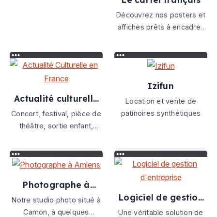
équipement pour cuisines
Découvrez nos posters et
professionnelles, GMS et
affiches prêts à encadrer.
CHR
Vous trouverez une large
sélection d'affiches
décoratives, de posters
humoristiques des affiches
Izifun
citations pour sublimer
Actualité culturelle
votre intérieur.
Location et vente de
en france
patinoires synthétiques
Concert, festival, pièce de
théâtre, sortie enfant,
spectacle de cirque ou
encore exposition : ne
manquez pas les
prochains événements
Photographe à
culturels à venir dans toute
amiens
Logiciel de gestion
la France.
Notre studio photo situé à
d'entreprise
Camon, à quelques
Une véritable solution de