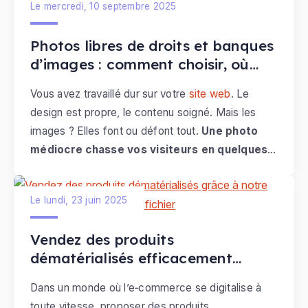
Le mercredi, 10 septembre 2025
Photos libres de droits et banques
d’images : comment choisir, où
trouver et comment les intégrer
Vous avez travaillé dur sur votre
site web
. Le
sur votre site
design est propre, le contenu soigné. Mais les
images ? Elles font ou défont tout.
Une photo
médiocre chasse vos visiteurs en quelques
secondes
. Une image percutante les retient, et
les convainc d'agir.
Le lundi, 23 juin 2025
Vendez des produits
dématérialisés efficacement
grâce à notre nouveau
Dans un monde où l’e‑commerce se digitalise à
configurateur de fichier
toute vitesse, proposer des produits