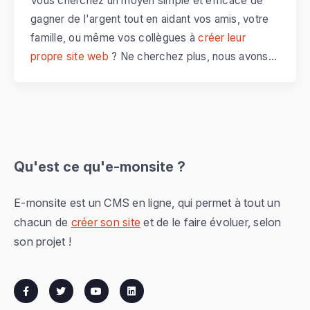
Vous cherchez un moyen simple et efficace de
gagner de l'argent tout en aidant vos amis, votre
famille, ou même vos collègues à
créer leur
propre site web
? Ne cherchez plus, nous avons
ce qu'il vous faut ! Notre programme de
parrainage est une façon simple et efficace de
monétiser votre réseau tout en présentant e-
monsite à votre entourage.
Qu'est ce qu'e-monsite ?
E-monsite est un CMS en ligne, qui permet à tout un
chacun de
créer son site
et de le faire évoluer, selon
son projet !