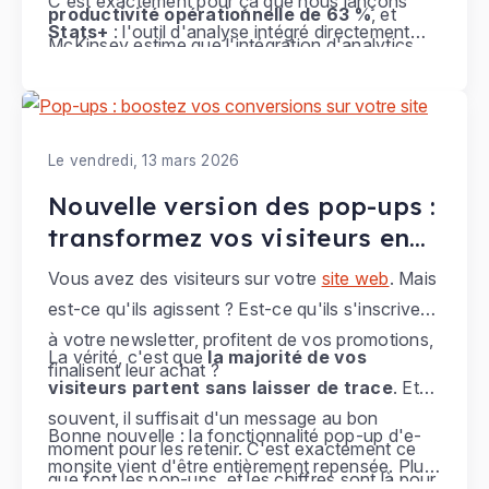
C'est exactement pour ça que nous lançons
productivité opérationnelle de 63 %
, et
Stats+
: l'outil d'analyse intégré directement
McKinsey estime que l'intégration d'analytics
dans votre Manager e-monsite. Aussi puissant
dans sa stratégie améliore la croissance d'au
qu'un outil professionnel, aussi simple à utiliser
moins 50 %. Pourtant, sans outil adapté,
qu'un tableau de bord pensé pour vous.
analyser les performances de son site reste
Le vendredi, 13 mars 2026
opaque, chronophage, voire décourageant.
Nouvelle version des pop-ups :
transformez vos visiteurs en
clients et abonnés
Vous avez des visiteurs sur votre
site web
. Mais
est-ce qu'ils agissent ? Est-ce qu'ils s'inscrivent
à votre newsletter, profitent de vos promotions,
La vérité, c'est que
la majorité de vos
finalisent leur achat ?
visiteurs partent sans laisser de trace
. Et
souvent, il suffisait d'un message au bon
Bonne nouvelle : la fonctionnalité pop-up d'e-
moment pour les retenir. C'est exactement ce
monsite vient d'être entièrement repensée. Plus
que font les pop-ups, et les chiffres sont là pour