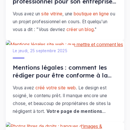
professionnel pour son entreprise ?
clés, c'est la décision SEO la plus importante que
Le guide complet
Vous avez un
site vitrine
, une
boutique en ligne
ou
vous puissiez prendre. Ce guide vous explique
un projet professionnel en cours. Et quelqu'un
comment.
vous a dit : "Vous devriez
créer un blog
."
Le jeudi, 25 septembre 2025
Mentions légales : comment les
rédiger pour être conforme à la
loi, et inspirer confiance à vos
Vous avez
créé votre site web
. Le design est
visiteurs
soigné, le contenu prêt. Il manque encore une
chose, et beaucoup de propriétaires de sites la
négligent à tort.
Votre page de mentions
légales
.