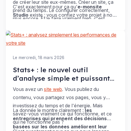
de créer leur site eux-mêmes. Créer un site, ça
C'est exactement pour ça qu'
e-monsite
prend du temps. Le configurer correctement,
Studio
existe : vous confiez votre projet à nos
plus encore. Et le faire vraiment bien, c'est
experts, et vous récupérez un
site web ou une
souvent l'affaire d'un professionnel.
boutique en ligne professionnel, sur-mesure
.
Le mercredi, 18 mars 2026
Stats+ : le nouvel outil
d’analyse simple et puissant
pour comprendre les
Vous avez un
site web
. Vous publiez du
performances de votre site
contenu, vous partagez vos pages, vous y
investissez du temps et de l'énergie. Mais
La donnée le montre clairement :
les
savez-vous vraiment ce qui fonctionne, et ce
entreprises qui prennent des décisions
qui ne fonctionne pas ?
basées sur les données améliorent leur