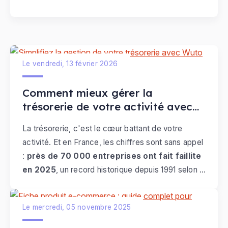
intuitive, plus flexible, plus puissante. Dans ce
le prouver : les
pop-ups convertissent en
guide, on vous explique comment en tirer le
moyenne 11 % des visiteurs
, et les meilleures
meilleur parti, avec des bonnes pratiques.
campagnes atteignent 42 %.
Le vendredi, 13 février 2026
Comment mieux gérer la
trésorerie de votre activité avec
Wuto
La trésorerie, c'est le cœur battant de votre
activité. Et en France, les chiffres sont sans appel
:
près de 70 000 entreprises ont fait faillite
en 2025
, un record historique depuis 1991 selon la
Banque de France.
Le mercredi, 05 novembre 2025