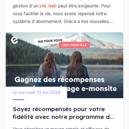
gestion d'un
site web
peut être exigeante. Pour
vous faciliter la vie, nous avons repensé notre
système d'abonnement. Grâce à nos nouvelles
fonctionnalités, profitez d'une expérience
utilisateur optimisée et concentrez-vous sur
l'essentiel : développer votre activité en ligne.
Plus besoin de vous inquiéter des
renouvellements manuels. Avec cette mise à jour
de notre système d'abonnement, tout est conçu
pour vous offrir simplicité, flexibilité et tranquillité
d'esprit.
Le mercredi, 12 juin 2024
Soyez récompensés pour votre
fidélité avec notre programme de
parrainage